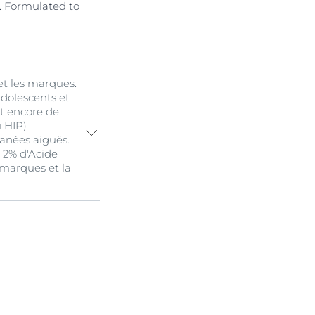
d. Formulated to
et les marques.
adolescents et
t encore de
 HIP)
tanées aiguës.
 2% d'Acide
s marques et la
térien pour
 les pores.
HA
/
PHA
pour
marques.
bum, les
diate d'une peau