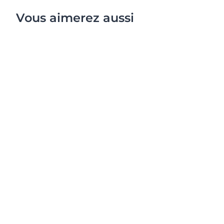
wrinkles and fine lines.
SPF 30
.
Vous aimerez aussi