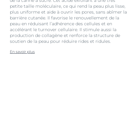
de la canne à sucre. Cet acide exfoliant a une très
petite taille moléculaire, ce qui rend la peau plus lisse,
plus uniforme et aide à ouvrir les pores, sans abîmer la
barrière cutanée. Il favorise le renouvellement de la
peau en réduisant l’adhérence des cellules et en
accélérant le turnover cellulaire. Il stimule aussi la
production de collagène et renforce la structure de
soutien de la peau pour réduire rides et ridules.
En savoir plus