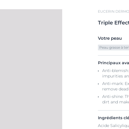
EUCERIN DERM
Triple
Effec
Votre peau
Peau grasse à t
Principaux av
Anti-blemish:
impurities a
Anti-mark: E
remove dead 
Anti-shine: 
dirt and mak
Ingrédients cl
Acide Salicyliq