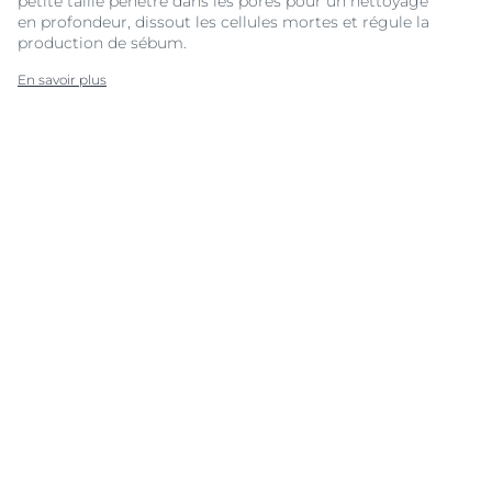
petite taille pénètre dans les pores pour un nettoyage
en profondeur, dissout les cellules mortes et régule la
production de sébum.
En savoir plus