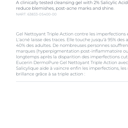
A clinically tested cleansing gel with 2% Salicylic Aci
reduce blemishes, post-acne marks and shine.
NART: 63833-05400-00
Gel Nettoyant Triple Action contre les imperfections 
L'acné laisse des traces. Elle touche jusqu'à 95% des 
40% des adultes. De nombreuses personnes souffren
marques (hyperpigmentation post-inflammatoire ou
longtemps après la disparition des imperfections cu
Eucerin DermoPure Gel Nettoyant Triple Action avec
Salicylique aide à vaincre enfin les imperfections, le
brillance grâce à sa triple action :
1. Anti-imperfections : 2% d'
Acide Salicylique
anti-bac
réduire efficacement les imperfections et désobstruer
2. Anti-marques: Complexe exfoliant d'acides
AHA
/
B
aider à éliminer les cellules mortes et à réduire les 
3. Anti-brillance : nettoie pour éliminer l'excès de sé
impuretés et le maquillage. Pour la sensation immé