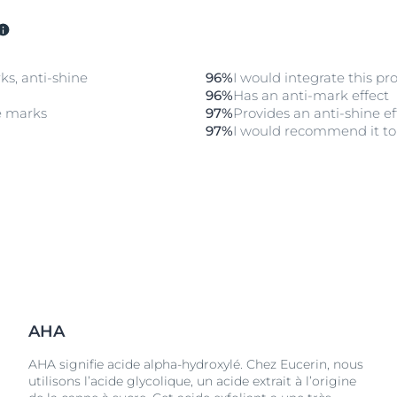
t réduites.
e Gel Nettoyant
ks, anti-shine
96%
I would integrate this pr
96%
Has an anti-mark effect
e marks
97%
Provides an anti-shine ef
97%
I would recommend it to 
AHA
AHA signifie acide alpha-hydroxylé. Chez Eucerin, nous
utilisons l’acide glycolique, un acide extrait à l’origine