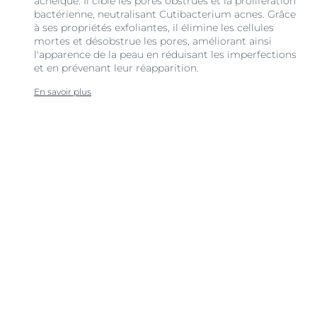
acnéique. Il cible les pores obstrués et la prolifération
bactérienne, neutralisant Cutibacterium acnes. Grâce
à ses propriétés exfoliantes, il élimine les cellules
mortes et désobstrue les pores, améliorant ainsi
l'apparence de la peau en réduisant les imperfections
et en prévenant leur réapparition.
En savoir plus