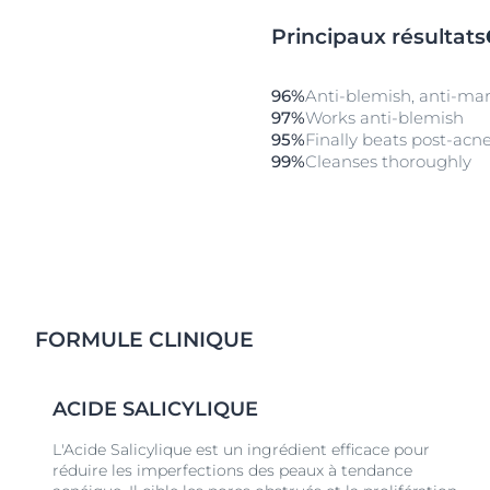
propre et nette et des marques post-acné visiblemen
Associé au Sérum Triple Effect et au Fluide SPF 30, l
Principaux résultats
Triple Effect constitue la routine idéale.
96%
Anti-blemish, anti-mar
97%
Works anti-blemish
95%
Finally beats post-acn
99%
Cleanses thoroughly
FORMULE CLINIQUE
ACIDE SALICYLIQUE
L'Acide Salicylique est un ingrédient efficace pour
réduire les imperfections des peaux à tendance