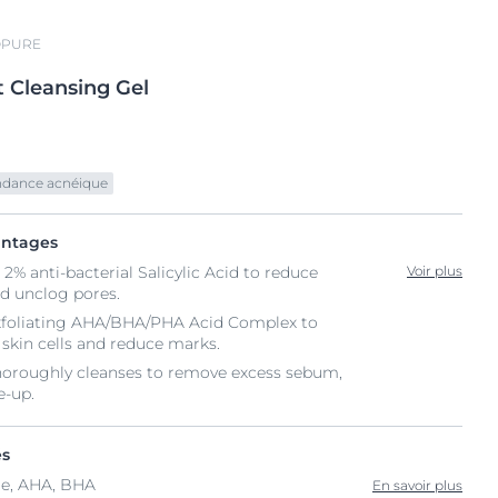
OPURE
t
Cleansing Gel
endance acnéique
antages
 2% anti-bacterial Salicylic Acid to reduce
Voir plus
nd unclog pores.
xfoliating AHA/BHA/PHA Acid Complex to
skin cells and reduce marks.
Thoroughly cleanses to remove excess sebum,
e-up.
és
ue, AHA, BHA
En savoir plus