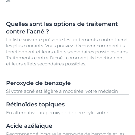
29.
Quelles sont les options de traitement
contre l’acné ?
La liste suivante présente les traitements contre l’acné
les plus courants. Vous pouvez découvrir comment ils
fonctionnent et leurs effets secondaires possibles dans
Traitements contre l’acné : comment ils fonctionnent
et leurs effets secondaires possibles
.
Peroxyde de benzoyle
Si votre acné est légère à modérée, votre médecin
pourrait recommander le peroxyde de benzoyle en
premier lieu. Il se présente sous forme de crème ou de
Rétinoïdes topiques
gel que vous appliquez sur les zones concernées et,
En alternative au peroxyde de benzoyle, votre
dans de nombreux pays, il est disponible sans
médecin pourrait prescrire un rétinoïde topique. Un
ordonnance.
produit topique est une crème ou un gel que vous
Acide azélaïque
appliquez sur les zones concernées. Un rétinoïde est
Recommandé lorsque le peroxyde de benzoyle et les