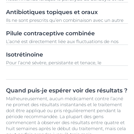
un dérivé du rétinol ou de la vitamine A.
rétinoïdes topiques n’ont pas donné les résultats
attendus ou si des effets secondaires négatifs ont été
Antibiotiques topiques et oraux
observés lors de leur utilisation. Également
Ils ne sont prescrits qu’en combinaison avec un autre
recommandé pour la peau particulièrement sensible à
traitement médical contre l’acné pour prévenir la
la lumière du soleil car il n’aggrave pas cette condition.
résistance bactérienne, réduire la croissance des
Pilule contraceptive combinée
bactéries P. acnes et aider à prévenir les infections
L’acné est directement liée aux fluctuations de nos
cutanées. Les antibiotiques topiques s’appliquent
hormones
. Pour les femmes qui connaissent des
localement sur la zone affectée, tandis que les
poussées d’acné liées aux hormones, les
Isotrétinoïne
antibiotiques oraux se présentent sous forme de
dermatologues peuvent recommander certaines
comprimés ou de liquide. Vous pouvez en savoir plus
Pour l’acné sévère, persistante et tenace, le
pilules contraceptives prouvées efficaces contre l’acné.
sur P. acnes dans
le développement de l’acné
et
la
médicament le plus courant et le plus efficace est un
science derrière la micro-inflammation
.
médicament appelé Isotrétinoïne. Il n’est prescrit que
lorsque les autres traitements n’ont pas fonctionné.
Quand puis-je espérer voir des résultats ?
Malheureusement, aucun médicament contre l’acné
ne promet des résultats instantanés et le traitement
doit être appliqué ou pris régulièrement pendant la
période recommandée. La plupart des gens
commencent à observer des résultats entre quatre et
huit semaines après le début du traitement, mais cela