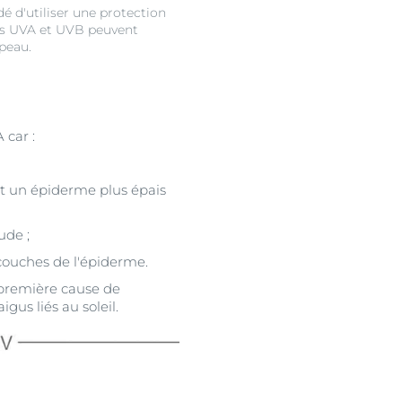
é d'utiliser une protection
ons UVA et UVB peuvent
peau.
 car :
ent un épiderme plus épais
ude ;
couches de l'épiderme.
 première cause de
us liés au soleil.