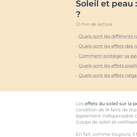
Soleil et peau 
Peau irritée
Décou
?
Démangeaisons cutanées
12 min de lecture
Lèvres
Quels sont les différents 
Peau sujette aux rougeurs
Quels sont les effets des 
Cuir chevelu et cheveux
Comment protéger sa peau
Peau sensible
Quels sont les effets positi
Protection solaire
Quels sont les effets négat
Transpiration
Les
effets du soleil sur la 
condition de le faire de ma
également indispensable de
(coups de soleil et vieilli
En fait, comme toujours, il 