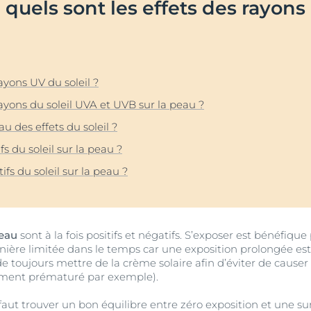
: quels sont les effets des rayons
Notre engagement
Anti-Rougeurs & Ultra
vrez Anti-Pigment
Notre mission soci
Sensible
#Eucerinclusio
pH5
Sensi-Rides
En savoir plus
En savoir plus
rayons UV du soleil ?
Protection solaire
rayons du soleil UVA et UVB sur la peau ?
UreaRepair
 des effets du soleil ?
fs du soleil sur la peau ?
ifs du soleil sur la peau ?
peau
sont à la fois positifs et négatifs. S’exposer est bénéfiq
nière limitée dans le temps car une exposition prolongée est 
 toujours mettre de la crème solaire afin d’éviter de caus
ssement prématuré par exemple).
faut trouver un bon équilibre entre zéro exposition et une sure