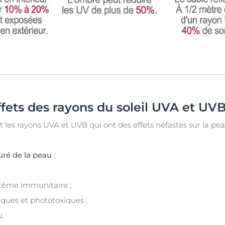
ffets des rayons du soleil UVA et UVB
ut les rayons UVA et UVB qui ont des effets néfastes sur la pe
uré de la peau
;
stème immunitaire ;
iques et phototoxiques ;
u.