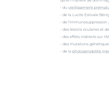
qu'en matière de dommages 
du
vieillissement prémat
de la Lucite Estivale Bénig
de l'immunosuppression ;
des lésions oculaires et de 
des effets indirects sur l'
des mutations génétique
de la
photosensibilité m