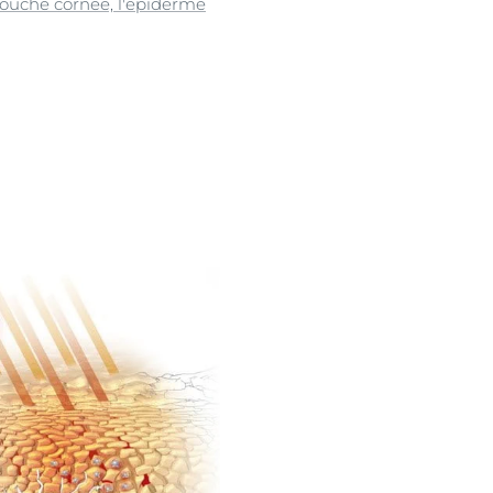
ouche cornée, l'épiderme