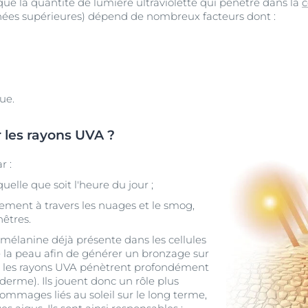
que la quantité de lumière ultraviolette qui pénètre dans la
c
ées supérieures) dépend de nombreux facteurs dont :
ue.
r les rayons UVA ?
r :
uelle que soit l'heure du jour ;
rement à travers les nuages et le smog,
nêtres.
 mélanine déjà présente dans les cellules
 la peau afin de générer un bronzage sur
, les rayons UVA pénètrent profondément
(derme). Ils jouent donc un rôle plus
mmages liés au soleil sur le long terme,