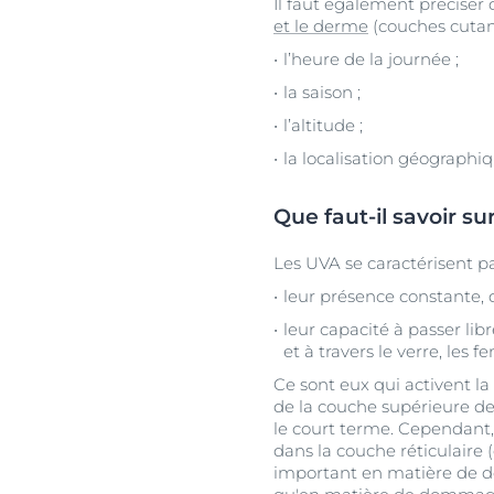
Il faut également préciser 
et le derme
(couches cutan
l’heure de la journée ;
la saison ;
l’altitude ;
la localisation géographiq
Que faut-il savoir su
Les UVA se caractérisent pa
leur présence constante, q
leur capacité à passer lib
et à travers le verre, les fe
Ce sont eux qui activent la
de la couche supérieure de
le court terme. Cependant
dans la couche réticulaire 
important en matière de do