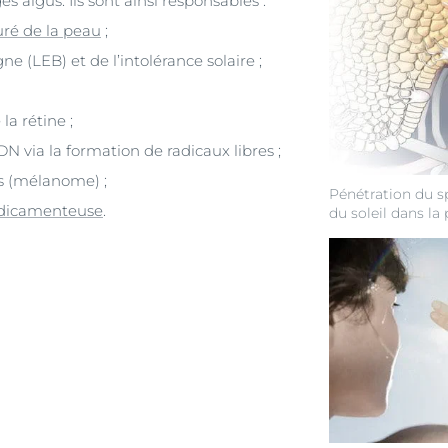
aigus. Ils sont ainsi responsables :
uré de la peau
;
ne (LEB) et de l’intolérance solaire ;
la rétine ;
ADN via la formation de radicaux libres ;
s (mélanome) ;
Pénétration du 
édicamenteuse
.
du soleil dans la 