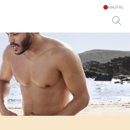
MA(FR)
Sélectionnez votre
langue & pays
uits