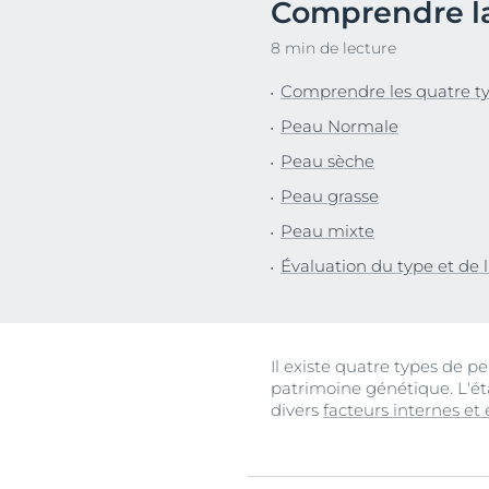
Comprendre la 
Peau irritée
Décou
8 min de lecture
Démangeaisons cutanées
Comprendre les quatre ty
Lèvres
Peau Normale
Peau sujette aux rougeurs
Peau sèche
Cuir chevelu et cheveux
Peau grasse
Peau sensible
Peau mixte
Protection solaire
Évaluation du type et de l
Transpiration
Il existe quatre types de 
patrimoine génétique. L'é
divers
facteurs internes et