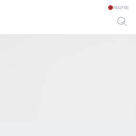
MA(FR)
Sélectionnez votre
langue & pays
uits