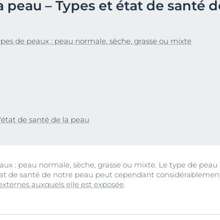
peau – Types et état de santé d
Notre engagement
Anti-Rougeurs & Ultra
vrez Anti-Pigment
Notre mission soci
Sensible
#Eucerinclusio
pH5
pes de peaux : peau normale, sèche, grasse ou mixte
Sensi-Rides
En savoir plus
En savoir plus
Protection solaire
UreaRepair
'état de santé de la peau
peaux : peau normale, sèche, grasse ou mixte. Le type de peau
tat de santé de notre peau peut cependant considérablement 
 externes auxquels elle est exposée
.