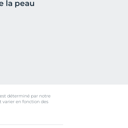
e la peau
ale
n
 est déterminé par notre
varier en fonction des