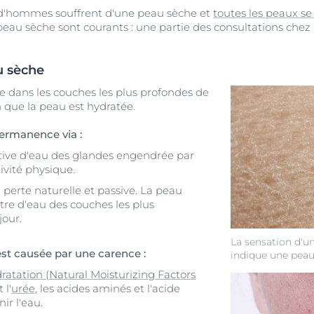
d'hommes souffrent d'une peau sèche et
toutes les peaux se
eau sèche sont courants : une partie des consultations chez
u sèche
ue dans les couches les plus profondes de
on que la peau est hydratée.
permanence via :
active d'eau des glandes engendrée par
ctivité physique.
: perte naturelle et passive. La peau
tre d'eau des couches les plus
jour.
La sensation d'un
est causée par une carence :
indique une peau
dratation (Natural Moisturizing Factors
 l'
urée
, les acides aminés et l'acide
ir l'eau.