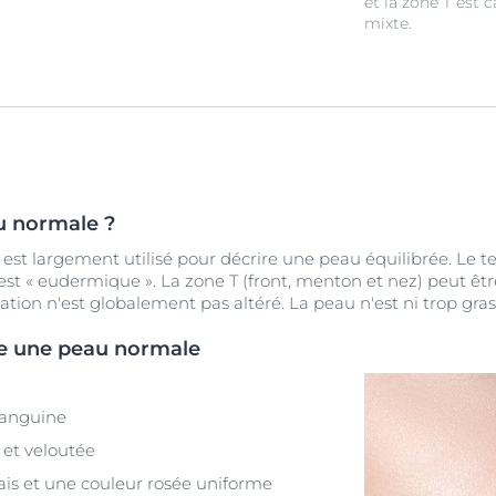
et la zone T est 
mixte.
u normale ?
est largement utilisé pour décrire une peau équilibrée. Le t
st « eudermique ». La zone T (front, menton et nez) peut êt
ation n'est globalement pas altéré. La peau n'est ni trop gras
e une peau normale
sanguine
 et veloutée
rais et une couleur rosée uniforme