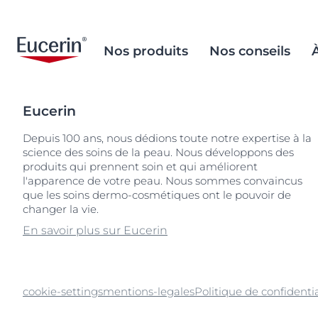
Nos produits
Nos conseils
Eucerin
Soins Visage
Peau à tendance acnéique
Objectif de la marque
Inclusion sociale
Lèvres sèches
La démarche s
L'environneme
Depuis 100 ans, nous dédions toute notre expertise à la
important
science des soins de la peau. Nous développons des
Soins Corps
Soins après-soleil
Histoire d'Eucerin
Peau craquelé
Nos ingrédien
Recherches populaires
Produits
produits qui prennent soin et qui améliorent
Sourcing et p
Solaires
Vieillissement de la peau
Patrimoine scientifique
l'apparence de votre peau. Nous sommes convaincus
Peau mixte
acide salicylique
que les soins dermo-cosmétiques ont le pouvoir de
Prendre soin 
Soins Yeux & Lèvres
Dermatite atopique
Mission Sociale
Peau hypersen
anti pigment
changer la vie.
Emballage du
Soins Mains & Pieds
Peau craquelée
Peau irritée
aquaphor
En savoir plus sur Eucerin
Soins Cheveux
Peau diabétique
Peau grasse à
dermopure
acnéique
Peau sèche
ecran
Peau sujette 
cookie-settings
mentions-legales
Politique de confidentia
Hyperpigmentation
Peau hypersensible