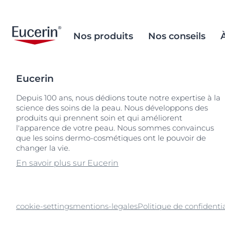
Nos produits
Nos conseils
Eucerin
Soins Visage
Peau à tendance acnéique
Objectif de la marque
Inclusion sociale
Lèvres sèches
La démarche s
L'environneme
Depuis 100 ans, nous dédions toute notre expertise à la
important
science des soins de la peau. Nous développons des
Soins Corps
Soins après-soleil
Histoire d'Eucerin
Peau craquelé
Nos ingrédien
Recherches populaires
Produits
produits qui prennent soin et qui améliorent
Sourcing et p
Solaires
Vieillissement de la peau
Patrimoine scientifique
l'apparence de votre peau. Nous sommes convaincus
Peau mixte
acide salicylique
que les soins dermo-cosmétiques ont le pouvoir de
Prendre soin 
Soins Yeux & Lèvres
Dermatite atopique
Mission Sociale
Peau hypersen
anti pigment
changer la vie.
Emballage du
Soins Mains & Pieds
Peau craquelée
Peau irritée
aquaphor
En savoir plus sur Eucerin
Soins Cheveux
Peau diabétique
Peau grasse à
dermopure
acnéique
Peau sèche
ecran
Peau sujette 
cookie-settings
mentions-legales
Politique de confidentia
Hyperpigmentation
Peau hypersensible