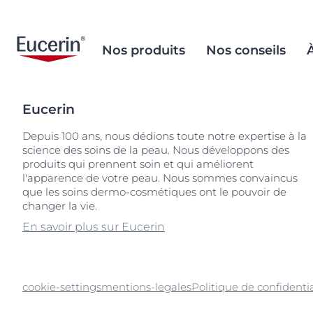
Nos produits
Nos conseils
Eucerin
Soins Visage
Peau à tendance acnéique
Objectif de la marque
Inclusion sociale
Lèvres sèches
La démarche s
L'environneme
Depuis 100 ans, nous dédions toute notre expertise à la
important
science des soins de la peau. Nous développons des
Soins Corps
Soins après-soleil
Histoire d'Eucerin
Peau craquelé
Nos ingrédien
Recherches populaires
Produits
produits qui prennent soin et qui améliorent
Sourcing et p
Solaires
Vieillissement de la peau
Patrimoine scientifique
l'apparence de votre peau. Nous sommes convaincus
Peau mixte
acide salicylique
que les soins dermo-cosmétiques ont le pouvoir de
Prendre soin 
Soins Yeux & Lèvres
Dermatite atopique
Mission Sociale
Peau hypersen
anti pigment
changer la vie.
Emballage du
Soins Mains & Pieds
Peau craquelée
Peau irritée
aquaphor
En savoir plus sur Eucerin
Soins Cheveux
Peau diabétique
Peau grasse à
dermopure
acnéique
Peau sèche
ecran
Peau sujette 
cookie-settings
mentions-legales
Politique de confidentia
Hyperpigmentation
Peau hypersensible