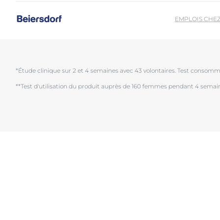
Peau irritée
Décou
EMPLOIS CHE
Démangeaisons cutanées
Lèvres
Peau sujette aux rougeurs
*Étude clinique sur 2 et 4 semaines avec 43 volontaires. Test consom
Cuir chevelu et cheveux
**Test d'utilisation du produit auprès de 160 femmes pendant 4 semai
Peau sensible
Protection solaire
Transpiration