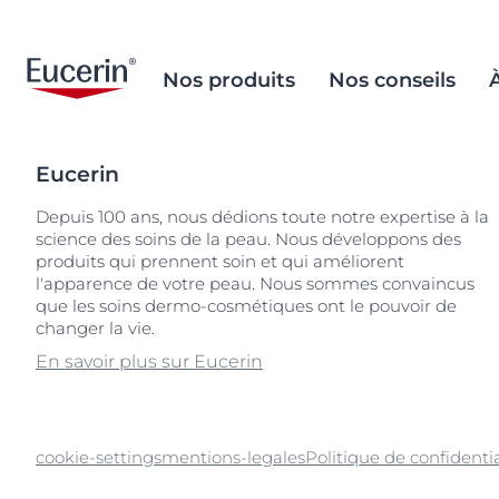
Nos produits
Nos conseils
Eucerin
Soins Visage
Peau à tendance acnéique
Objectif de la marque
Inclusion sociale
Lèvres sèches
La démarche s
L'environneme
Depuis 100 ans, nous dédions toute notre expertise à la
important
science des soins de la peau. Nous développons des
Soins Corps
Soins après-soleil
Histoire d'Eucerin
Peau craquelé
Nos ingrédien
Recherches populaires
Produits
produits qui prennent soin et qui améliorent
Sourcing et p
Solaires
Vieillissement de la peau
Patrimoine scientifique
l'apparence de votre peau. Nous sommes convaincus
Peau mixte
acide salicylique
que les soins dermo-cosmétiques ont le pouvoir de
Prendre soin 
Soins Yeux & Lèvres
Dermatite atopique
Mission Sociale
Peau hypersen
anti pigment
changer la vie.
Emballage du
Soins Mains & Pieds
Peau craquelée
Peau irritée
aquaphor
En savoir plus sur Eucerin
Soins Cheveux
Peau diabétique
Peau grasse à
dermopure
acnéique
Peau sèche
ecran
Peau sujette 
cookie-settings
mentions-legales
Politique de confidentia
Hyperpigmentation
Peau hypersensible